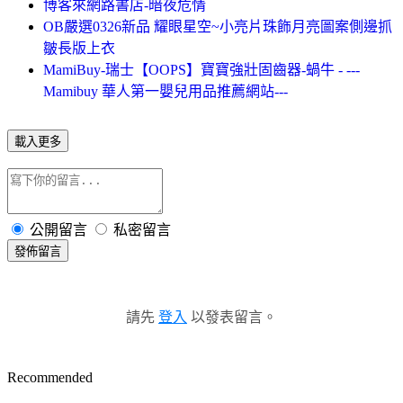
博客來網路書店-暗夜危情
OB嚴選0326新品 耀眼星空~小亮片珠飾月亮圖案側邊抓
皺長版上衣
MamiBuy-瑞士【OOPS】寶寶強壯固齒器-蝸牛 - ---
Mamibuy 華人第一嬰兒用品推薦網站---
載入更多
公開留言
私密留言
發佈留言
請先
登入
以發表留言。
Recommended