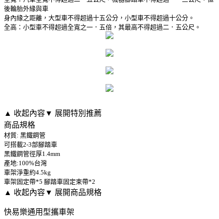
後輪胎外緣與車
身內緣之距離，大型車不得超過十五公分，小型車不得超過十公分。
全高：小型車不得超過全寬之一．五倍，其最高不得超過二．五公尺。
▲ 收起內容
▼ 展開特別推薦
商品規格
材質: 黑鐵鋼管
可搭載2-3部腳踏車
黑鐵鋼管徑厚1.4mm
產地:100%台灣
車架淨重約4.5kg
車架固定帶*5 腳踏車固定束帶*2
▲ 收起內容
▼ 展開商品規格
快易樂通用型攜車架