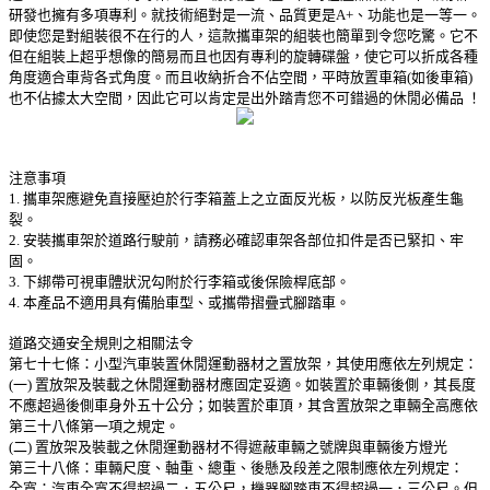
研發也擁有多項專利。就技術絕對是一流、品質更是A+、功能也是一等一。
即使您是對組裝很不在行的人，這款攜車架的組裝也簡單到令您吃驚。它不
但在組裝上超乎想像的簡易而且也因有專利的旋轉碟盤，使它可以折成各種
角度適合車背各式角度。而且收納折合不佔空間，平時放置車箱(如後車箱)
也不佔據太大空間，因此它可以肯定是出外踏青您不可錯過的休閒必備品 ！
注意事項
1. 攜車架應避免直接壓迫於行李箱蓋上之立面反光板，以防反光板產生龜
裂。
2. 安裝攜車架於道路行駛前，請務必確認車架各部位扣件是否已緊扣、牢
固。
3. 下綁帶可視車體狀況勾附於行李箱或後保險桿底部。
4. 本產品不適用具有備胎車型、或攜帶摺疊式腳踏車。
道路交通安全規則之相關法令
第七十七條：小型汽車裝置休閒運動器材之置放架，其使用應依左列規定：
(一) 置放架及裝載之休閒運動器材應固定妥適。如裝置於車輛後側，其長度
不應超過後側車身外五十公分；如裝置於車頂，其含置放架之車輛全高應依
第三十八條第一項之規定。
(二) 置放架及裝載之休閒運動器材不得遮蔽車輛之號牌與車輛後方燈光
第三十八條：車輛尺度、軸重、總重、後懸及段差之限制應依左列規定：
全寬：汽車全寬不得超過二．五公尺，機器腳踏車不得超過一．三公尺。但