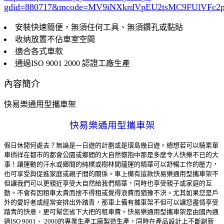
gdid=880717
&mcode=MV9iNXkrdVpEU2tsMC9FUlVFc
安裝快速簡便，無須任何工具、無須鑽孔或黏貼
收纳放置不佔車室空間
適合各式車款
通過ISO 9001 2000 認證工廠生產
內容簡介
快易樂通用型攜車架
快易樂通用型攜車架
假日休閒何處去？無論是一日遊的計劃或是環島幾日遊。總想若可以騎乘單
車徜徉在都市的都會公園或鄉間的大自然懷抱中那是多麼令人快樂不已的大
事！讓運動的汗水或鄉間的純樸或樹林間蘊運的精華可以舒暢工作的壓力，
也可享受與促進家庭或親子間的關係。車上備有這款快易樂通用型攜車架不
但讓我們可以更親近享受大自然給我們精華，同時也享受親子或家庭的互
動。不會有因租車太貴而捨不得租或覺得浪費而猶豫不決。尤其如果您是戶
外的愛好者或經常安排出外踏青，那車上備有攜車架不但可以讓您盡情享受
踏青的快意，更可幫您省下大把的租車費。快易樂通用型攜車架是由國內通
過ISO 9001、 2000的專業生產工廠製造生產，同時在產品設計上不斷創新