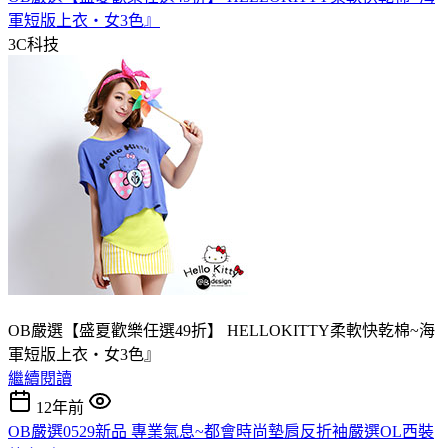
軍短版上衣‧女3色』
3C科技
OB嚴選【盛夏歡樂任選49折】 HELLOKITTY柔軟快乾棉~海
軍短版上衣‧女3色』
繼續閱讀
12年前
OB嚴選0529新品 專業氣息~都會時尚墊肩反折袖嚴選OL西裝